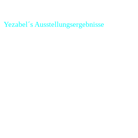
Yezabel´s Ausstellungsergebnisse
CACIB
30.03.03
Bavarian
CACIB
09.03.03
SDRV
CACIB BIS
23.03.03
KFG
CACIB
22.02.03
KFG
CACIB
16.02.03
KRV
CAC BIS
15.02.03
KRV
CAC BIS
09.02.03
Felina
CAC
26.01.03
KFLN