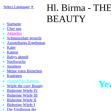
Hl. Birma - 
Select Language
▼
BEAUTY
Startseite
Über uns
Angus
Baccio
Aktuelles
Schmuseplatz gesucht
Omara
He
Ausstellungs-Ergebnisse
Kater
Jenny
Muff
Katzen
Babys aktuell
Ishani
Fay
Nachwuchs
Jungtiere
Lucy
Quend
Meine roten Birmchen
Kastraten
ehemalige Katzen
Ye
Giorgio
Würfe the cosy Beauty
Bisherige Würfe IV
Poppi
Ivy
N
Bisherige Würfe III
Bisherige Würfe II
Uomo Fiero
Bisherige Würfe I
Die Ernährung der