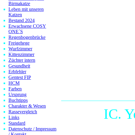
Raya
Odysse
Birmakatze
Leben mit unseren
Katzen
Zorro
D´Art
Bestand 2024
Erwachsene COSY
Florance
Yan
ONE´S
Regenbogenbrücke
Kimball
Fly
Freigehege
Wurfzimmer
Zora
Isab
Kittenzimmer
Züchter intern
Omara
Bandi
Gesundheit
Erbfehler
Gentest FIP
Noir
Alway
HCM
Farben
Ursprung
Buchtipps
Charakter & Wesen
IC. Y
Rassevergleich
Links
Standard
Datenschutz / Impressum
DoN: 28.03.2002
/ Kontakt