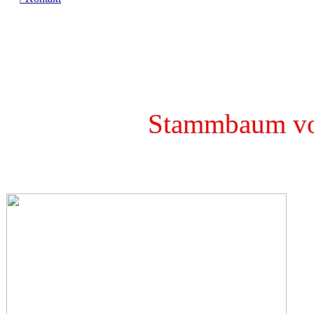
Verdünnun
ehemalige Zuchtkatze, Mu
Stammbaum vo