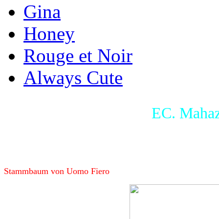
Gina
Honey
Rouge et Noir
Always Cute
EC. Mahaz
ehemaliger Zuchtkater, mein erster Kater
DoB: 29.05.2001, seal-point, Blutgruppe A
Stammbaum von Uomo Fiero
klick hier