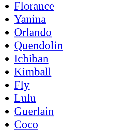
Florance
Yanina
Orlando
Quendolin
Ichiban
Kimball
Fly
Lulu
Guerlain
Coco