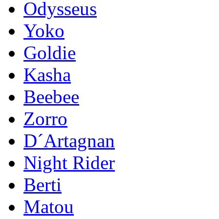
Odysseus
Yoko
Goldie
Kasha
Beebee
Zorro
D´Artagnan
Night Rider
Berti
Matou