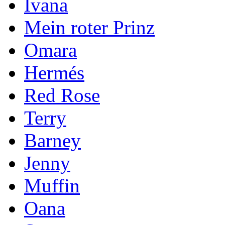
Ivana
Mein roter Prinz
Omara
Hermés
Red Rose
Terry
Barney
Jenny
Muffin
Oana