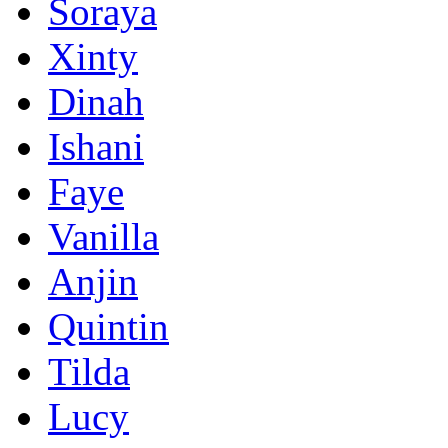
Soraya
Xinty
Dinah
Ishani
Faye
Vanilla
Anjin
Quintin
Tilda
Lucy