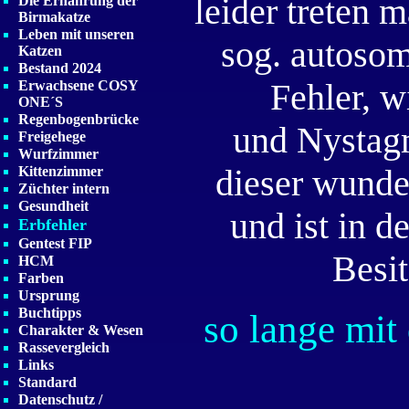
leider treten
Die Ernährung der
Birmakatze
Leben mit unseren
sog. autosom
Katzen
Bestand 2024
Fehler, 
Erwachsene COSY
ONE´S
Regenbogenbrücke
und Nystagm
Freigehege
Wurfzimmer
dieser wunde
Kittenzimmer
Züchter intern
Gesundheit
und ist in d
Erbfehler
Gentest FIP
Besit
HCM
Farben
Ursprung
Buchtipps
so lange mit
Charakter & Wesen
Rassevergleich
Links
Standard
Datenschutz /