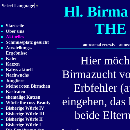
Hl. Birm
Select Language
▼
THE
Startseite
Über uns
Aktuelles
Schmuseplatz gesucht
autosomal rezessiv
autos
Ausstellungs-
Ergebnisse
Hier möcht
Kater
Katzen
Babys aktuell
Birmazucht vo
Nachwuchs
Jungtiere
Erbfehler (
Meine roten Birmchen
Kastraten
ehemalige Katzen
eingehen, das 
Würfe the cosy Beauty
Bisherige Würfe IV
beide Elter
Bisherige Würfe III
Bisherige Würfe II
Bisherige Würfe I