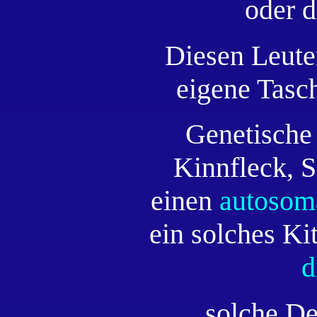
oder d
Diesen Leuten
eigene Tasch
Genetische
Kinnfleck, 
einen
autosom
ein solches Ki
d
solche De