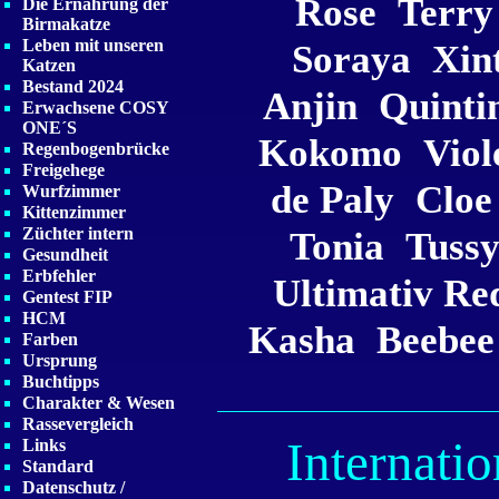
Rose
Terry
Die Ernährung der
Birmakatze
Leben mit unseren
Soraya
Xin
Katzen
Bestand 2024
Anjin
Quinti
Erwachsene COSY
ONE´S
Kokomo
Viol
Regenbogenbrücke
Freigehege
de Paly
Cloe
Wurfzimmer
Kittenzimmer
Züchter intern
Tonia
Tuss
Gesundheit
Erbfehler
Ultimativ Re
Gentest FIP
HCM
Kasha
Beebee
Farben
Ursprung
Buchtipps
Charakter & Wesen
Rassevergleich
Internati
Links
Standard
Datenschutz /