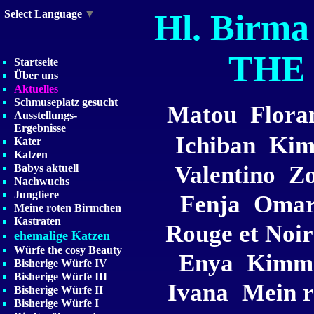
Hl. Birm
Select Language
▼
THE
Startseite
Über uns
Aktuelles
Schmuseplatz gesucht
Matou
Flora
Ausstellungs-
Ergebnisse
Ichiban
Kim
Kater
Katzen
Valentino
Z
Babys aktuell
Nachwuchs
Jungtiere
Fenja
Omar
Meine roten Birmchen
Kastraten
Rouge et Noir
ehemalige Katzen
Würfe the cosy Beauty
Enya
Kimm
Bisherige Würfe IV
Bisherige Würfe III
Ivana
Mein r
Bisherige Würfe II
Bisherige Würfe I