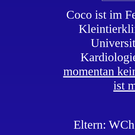
Coco ist im F
Kleintierkl
Universi
Kardiologi
momentan kein
ist 
Eltern: W
Ch