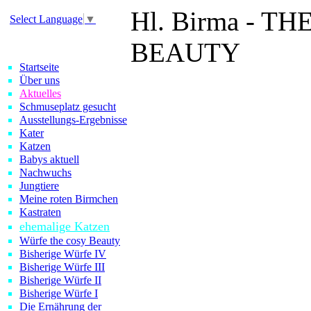
Hl. Birma - 
Select Language
▼
BEAUTY
Startseite
Über uns
Hermés
R
Aktuelles
Schmuseplatz gesucht
Muffin
Oan
Ausstellungs-Ergebnisse
Kater
Faye
Vanil
Katzen
Babys aktuell
Quendolin
Ji
Nachwuchs
Jungtiere
Meine roten Birmchen
Yezabel
Cind
Kastraten
ehemalige Katzen
Nelly
Yuana
Würfe the cosy Beauty
Bisherige Würfe IV
Uschenda
Bisherige Würfe III
Bisherige Würfe II
Odysseus
Yo
Bisherige Würfe I
Die Ernährung der