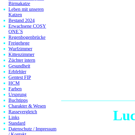
D´Artagn
Birmakatze
Leben mit unseren
Katzen
Florance
Yan
Bestand 2024
Erwachsene COSY
Kimball
Fly
ONE´S
Regenbogenbrücke
Zora
Isab
Freigehege
Wurfzimmer
Omara
Bandi
Kittenzimmer
Züchter intern
Noir
Alway
Gesundheit
Erbfehler
Gentest FIP
Kimmo
Kis
HCM
Farben
Mei
Ursprung
Buchtipps
Charakter & Wesen
Luc
Rassevergleich
Links
Standard
Datenschutz / Impressum
/ Kontakt