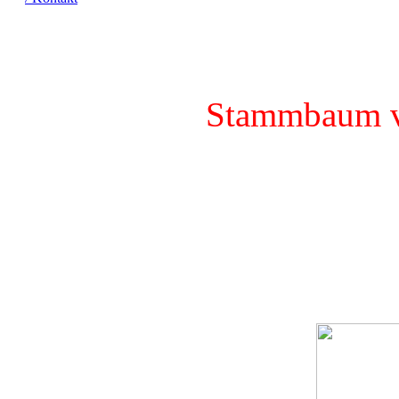
ist nie ei
choc-point,
Stammbaum 
Lucy ist eine schöne Katze,
Linie aufbauen. Leider is
knapp zwei Jahren wurde di
voll