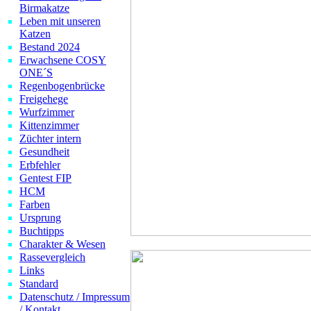
Birmakatze
Leben mit unseren
Katzen
Bestand 2024
Erwachsene COSY
ONE´S
Regenbogenbrücke
Freigehege
Wurfzimmer
Kittenzimmer
Züchter intern
Gesundheit
Erbfehler
Gentest FIP
HCM
Farben
Ursprung
Buchtipps
Charakter & Wesen
Rassevergleich
Links
Standard
Datenschutz / Impressum
/ Kontakt