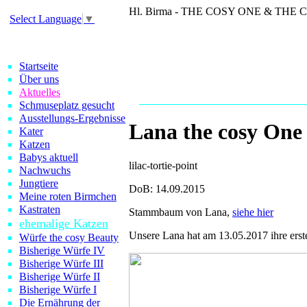
Hl. Birma - THE COSY ONE & THE
Select Language
▼
Giorgio
Yezabel
Cinderella de 
Goldie
Kasha
Beebee
Zorro
Valentino
Zora
Isabeau
Riva
Startseite
Über uns
Angus
Baccio
Bernie
Ivana
Aktuelles
Schmuseplatz gesucht
Ausstellungs-Ergebnisse
Lana the cosy One
Kater
Katzen
Babys aktuell
lilac-tortie-point
Nachwuchs
Jungtiere
DoB: 14.09.2015
Meine roten Birmchen
Kastraten
Stammbaum von Lana,
siehe hier
ehemalige Katzen
Unsere Lana hat am 13.05.2017 ihre er
Würfe the cosy Beauty
Bisherige Würfe IV
Bisherige Würfe III
Bisherige Würfe II
Bisherige Würfe I
Die Ernährung der