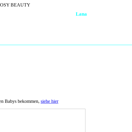
 COSY BEAUTY
Lana
Paly
Cloe
Poppi
Ivy
Nelly
Yuana
Tonia
Tussy
Uomo F
D´Artagnan
Night Rider
Berti
Matou
Florance
Yanina
Orland
Ozzy
Iquem
Fenja
Omara
Bandit
Emilia
Gina
Honey
Rouge
Mein roter Prinz
Omara
Hermés
Red Rose
Terry
Barney
Jenny
Anjin
Quintin
Tilda
Lucy
Quendolin
Jillian
Ko
sten Babys bekommen,
siehe hier