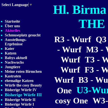
Hl. Birm
Select Language
▼
THE
Startseite
Über uns
Aktuelles
Schmuseplatz gesucht
R3 - Wurf
Q3
Ausstellungs-
Ergebnisse
- Wurf
M3 - 
Kater
Katzen
Wurf
T3 - 
Babys aktuell
Nachwuchs
Jungtiere
Wurf
F3 - 
Meine roten Birmchen
Kastraten
Wurf
B3 - Wu
ehemalige Katzen
Würfe the cosy Beauty
U3-Wur
One
Bisherige Würfe IV
Bisherige Würfe III
cosy One
W3-
Bisherige Würfe II
Bisherige Würfe I