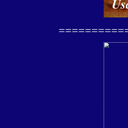
==========