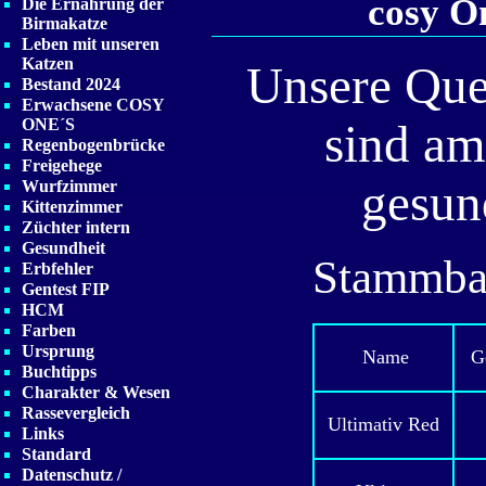
cosy O
Die Ernährung der
Birmakatze
Leben mit unseren
Katzen
Unsere Que
Bestand 2024
Erwachsene COSY
ONE´S
sind am
Regenbogenbrücke
Freigehege
gesun
Wurfzimmer
Kittenzimmer
Züchter intern
Gesundheit
Stammba
Erbfehler
Gentest FIP
HCM
Farben
Ursprung
Name
Ge
Buchtipps
Charakter & Wesen
Rassevergleich
Ultimativ Red
Links
Standard
Datenschutz /