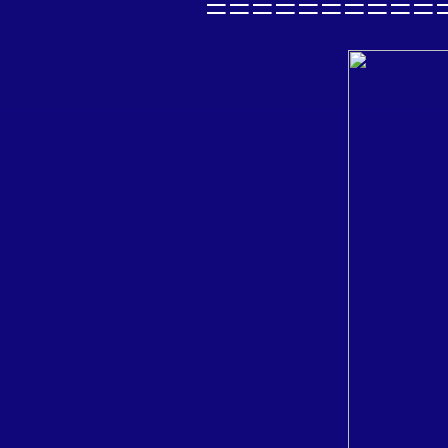
==========