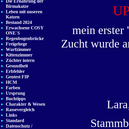
Die Ernährung der
UPS
Birmakatze
Leben mit unseren
Katzen
Bestand 2024
mein erster 
Erwachsene COSY
ONE´S
Regenbogenbrücke
Zucht wurde am
Freigehege
Wurfzimmer
Kittenzimmer
Züchter intern
Gesundheit
Erbfehler
Gentest FIP
HCM
Farben
Ursprung
Buchtipps
Lara
Charakter & Wesen
Rassevergleich
Links
Stammb
Standard
Datenschutz /